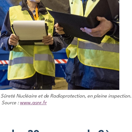
 Sûreté Nucléaire et de Radioprotection, en pleine inspection.
Source :
www.asnr.fr