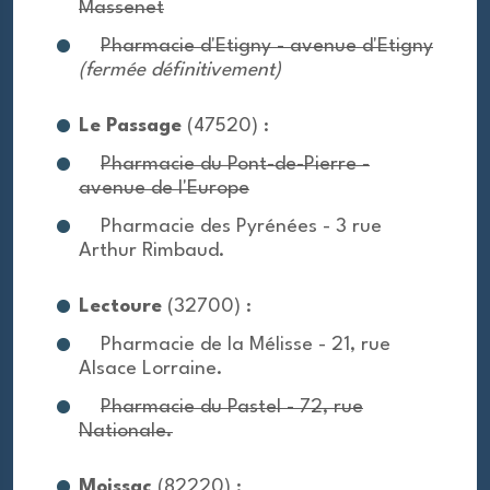
Massenet
Pharmacie d'Etigny - avenue d'Etigny
(fermée définitivement)
Le Passage
(47520) :
Pharmacie du Pont-de-Pierre -
avenue de l'Europe
Pharmacie des Pyrénées - 3 rue
Arthur Rimbaud.
Lectoure
(32700) :
Pharmacie de la Mélisse - 21, rue
Alsace Lorraine.
Pharmacie du Pastel - 72, rue
Nationale.
Moissac
(82220) :