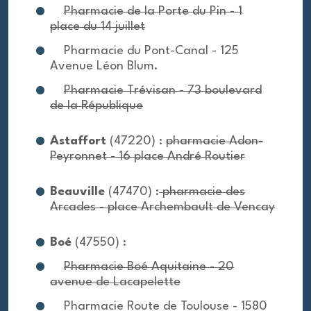
Pharmacie de la Porte du Pin - 1
place du 14 juillet
Pharmacie du Pont-Canal - 125
Avenue Léon Blum.
Pharmacie Trévisan - 73 boulevard
de la République
Astaffort
(47220) :
pharmacie Adon-
Peyronnet - 16 place André Routier
Beauville
(47470) :
pharmacie des
Arcades - place Archembault de Vencay
Boé
(47550) :
Pharmacie Boé Aquitaine - 20
avenue de Lacapelette
Pharmacie Route de Toulouse - 1580