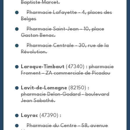
Baptiste Marcet.
Pharmacie Lafayette - 4, places des
Belges
Pharmacie Saint-Jean - 10, place
Gaston Benac.
Pharmacie Centrale - 30, rue de la
Révolution.
Laroque-Timbaut
(47340) :
pharmacie
Froment - ZA commerciale de Picadou
Lavit-de-Lomagne
(82150) :
pharmacie Delon-Godard - boulevard
Jean Sabathé.
Layrac
(47390) :
Pharmacie du Centre - 58, avenue